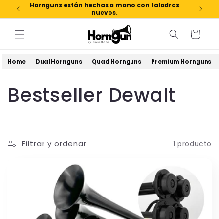
Ir
Hornguns están hechas a mano con taladros
directamente
nuevos.
al contenido
Carrito
Home
Dual Hornguns
Quad Hornguns
Premium Hornguns
C
Bestseller Dewalt
o
l
Filtrar y ordenar
1 producto
e
c
c