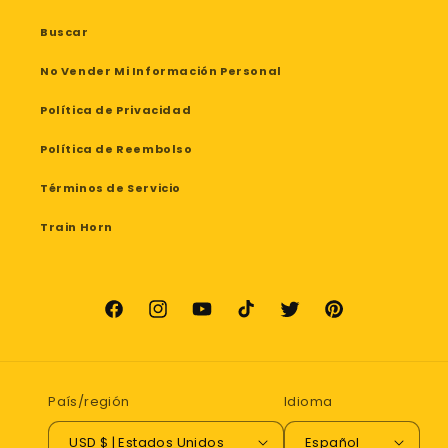
Buscar
No Vender Mi Información Personal
Política de Privacidad
Política de Reembolso
Términos de Servicio
Train Horn
Facebook
Instagram
YouTube
TikTok
Twitter
Pinterest
País/región
Idioma
USD $ | Estados Unidos
Español