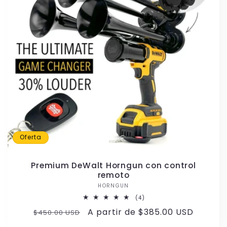
i
ó
n
:
Oferta
Premium DeWalt Horngun con control
remoto
HORNGUN
Proveedor:
4
(4)
reseñas
Precio
Precio
A partir de $385.00 USD
$450.00 USD
totales
habitual
de